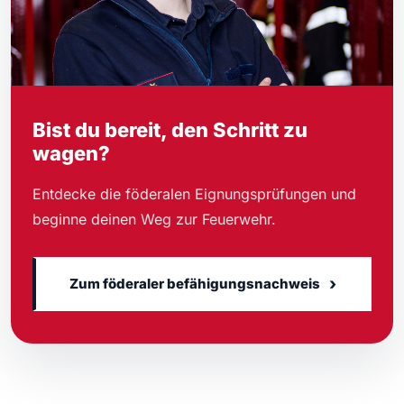
Bist du bereit, den Schritt zu
wagen?
Entdecke die
föderalen Eignungsprüfungen
und
beginne deinen Weg zur Feuerwehr.
›
Zum föderaler befähigungsnachweis