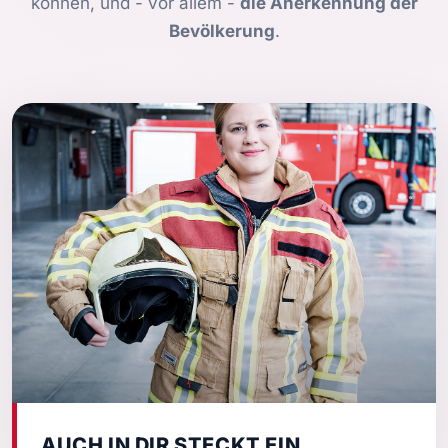
können, und - vor allem -
die Anerkennung der
Bevölkerung
.
AUCH IN DIR STECKT EIN